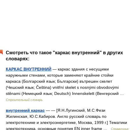
Смотреть что такое "каркас внутренний" в других
словарях:
КАРКАС ВНУТРЕННИЙ
— каркас здания с несущими
наружными стенами, которые заменяют крайние стойки
каркаса (Болгарский язык; Български) вътрешен скелет
(Чешский язык; Čeština) vnitřní skelet s nosnými obvodovými
stěnami (Немецкий язык; Deutsch) Innenskelett (Венгерский …
Строительный словарь
внутренний каркас
— — [Я.Н.Лугинский, М.С.Фези
Жилинская, Ю.С.Кабиров. Англо русский словарь по
электротехнике и электроэнергетике, Москва, 1999 г.] Тематики
электротехника, основные понятия EN inner frame …
Справочник