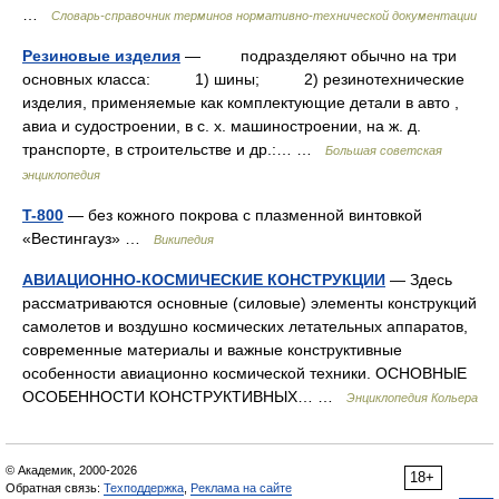
…
Словарь-справочник терминов нормативно-технической документации
Резиновые изделия
— подразделяют обычно на три
основных класса: 1) шины; 2) резинотехнические
изделия, применяемые как комплектующие детали в авто ,
авиа и судостроении, в с. х. машиностроении, на ж. д.
транспорте, в строительстве и др.:… …
Большая советская
энциклопедия
T-800
— без кожного покрова с плазменной винтовкой
«Вестингауз» …
Википедия
АВИАЦИОННО-КОСМИЧЕСКИЕ КОНСТРУКЦИИ
— Здесь
рассматриваются основные (силовые) элементы конструкций
самолетов и воздушно космических летательных аппаратов,
современные материалы и важные конструктивные
особенности авиационно космической техники. ОСНОВНЫЕ
ОСОБЕННОСТИ КОНСТРУКТИВНЫХ… …
Энциклопедия Кольера
© Академик, 2000-2026
18+
Обратная связь:
Техподдержка
,
Реклама на сайте